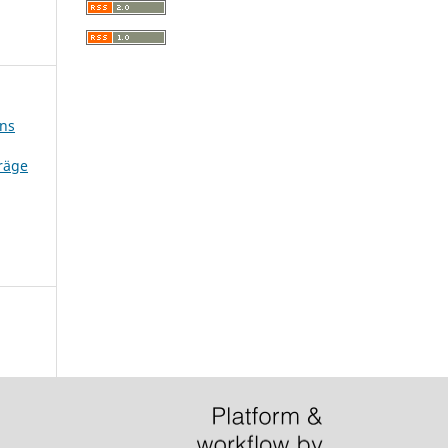
ins
träge