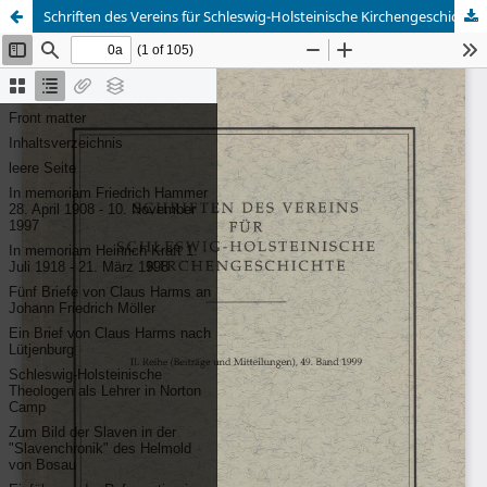
Schriften des Vereins für Schleswig-Holsteinische Kirchengeschichte. 2. Reihe, Beiträge und Mitteilungen, Band 49, Gesamtvolltext