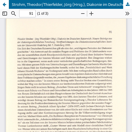
Strohm, Theodor/Thierfelder, Jörg (Hrsg.), Diakonie im Deutschen Kaiserreich